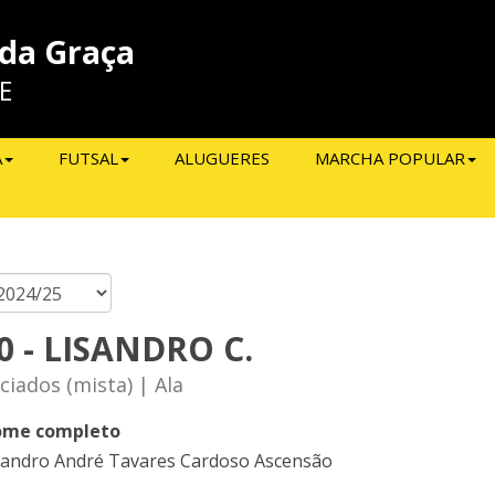
 da Graça
E
A
FUTSAL
ALUGUERES
MARCHA POPULAR
0 - LISANDRO C.
iciados (mista) | Ala
me completo
sandro André Tavares Cardoso Ascensão