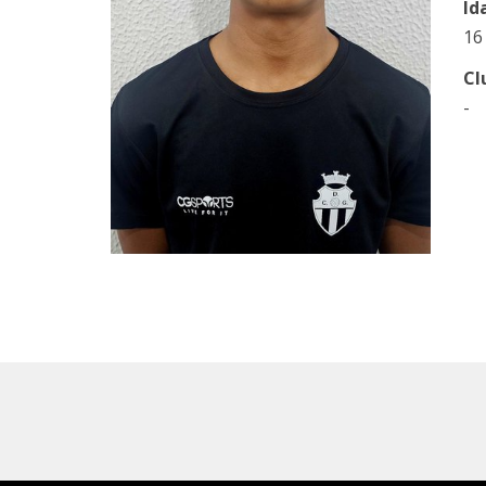
Id
16
Cl
-