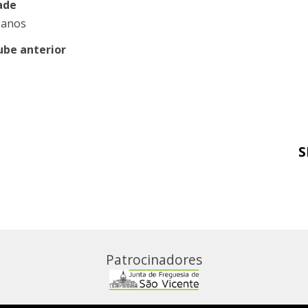
ade
 anos
ube anterior
S
Patrocinadores