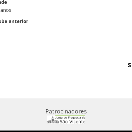
ade
 anos
ube anterior
S
Patrocinadores