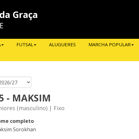
 da Graça
E
A
FUTSAL
ALUGUERES
MARCHA POPULAR
5 - MAKSIM
niores (masculino) | Fixo
me completo
ksim Sorokhan