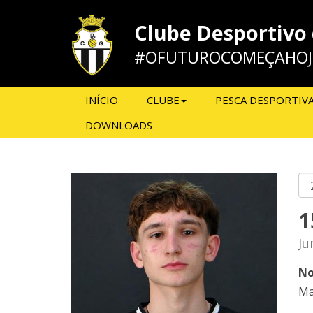
Clube Desportivo
#OFUTUROCOMEÇAHOJ
INÍCIO
CLUBE
PESCA DESPORTIV
DOWNLOADS
1
Ju
No
Ma