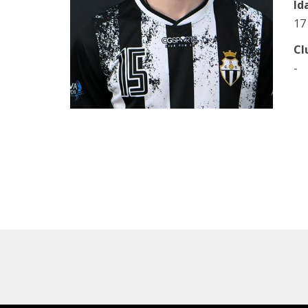
Id
17
Cl
-