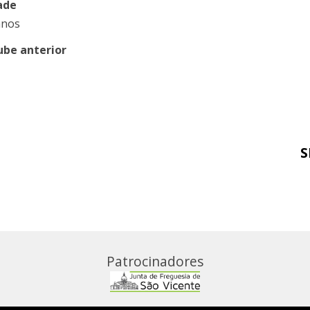
ade
anos
ube anterior
S
Patrocinadores