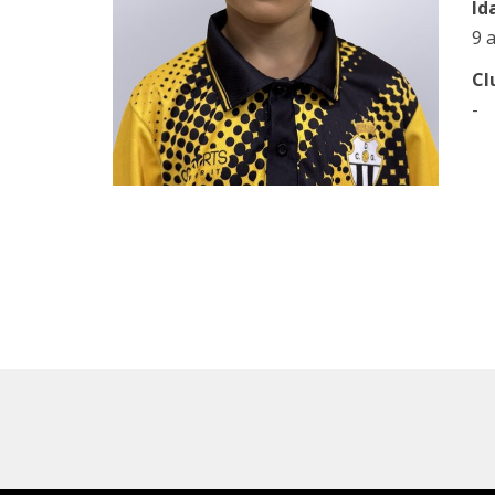
Id
9 
Cl
-