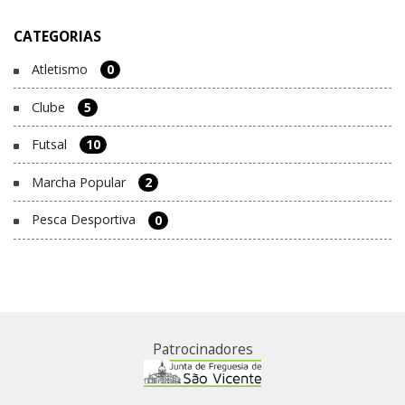
CATEGORIAS
Atletismo
0
Clube
5
Futsal
10
Marcha Popular
2
Pesca Desportiva
0
Patrocinadores